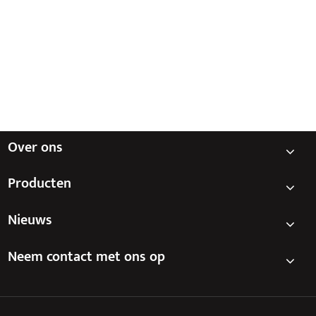
Hoe balanceren transformatoren de
kernbehoeften van stabiliteit en energie -
efficiëntie? ​
Bekijk meer >>
Over ons
Producten
Nieuws
Neem contact met ons op