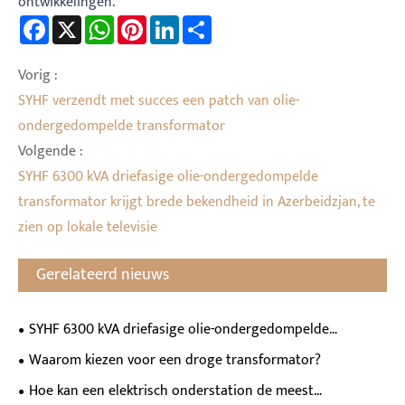
ontwikkelingen.
Facebook
X
WhatsApp
Pinterest
LinkedIn
Share
Vorig :
SYHF verzendt met succes een patch van olie-
ondergedompelde transformator
Volgende :
SYHF 6300 kVA driefasige olie-ondergedompelde
transformator krijgt brede bekendheid in Azerbeidzjan, te
zien op lokale televisie
Gerelateerd nieuws
SYHF 6300 kVA driefasige olie-ondergedompelde
transformator krijgt brede bekendheid in Azerbeidzjan, te
Waarom kiezen voor een droge transformator?
zien op lokale televisie
Hoe kan een elektrisch onderstation de meest