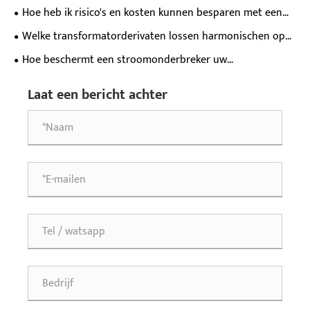
betrouwbare asset in mijn netwerk worden?
Hoe heb ik risico's en kosten kunnen besparen met een
olie-ondergedompelde transformator-upgrade?
Welke transformatorderivaten lossen harmonischen op
snellaadlocaties voor elektrische voertuigen op?
Hoe beschermt een stroomonderbreker uw
energiesysteem?
Laat een bericht achter