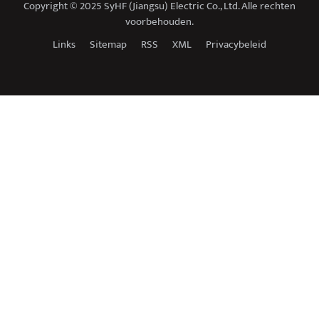
Copyright © 2025 SyHF (Jiangsu) Electric Co., Ltd. Alle rechten
voorbehouden.
Links
Sitemap
RSS
XML
Privacybeleid