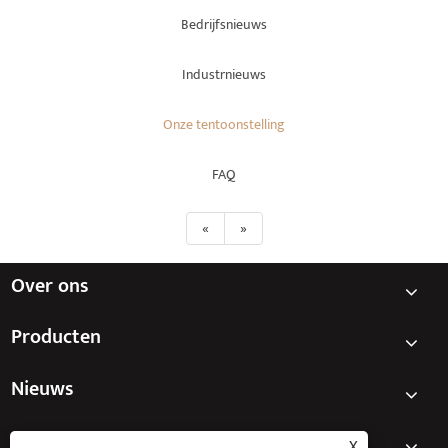
Bedrijfsnieuws
Industrnieuws
Onze tentoonstelling
FAQ
«
»
Over ons
Producten
Nieuws
Neem contact met ons op
X